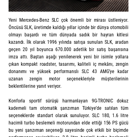
Yeni Mercedes-Benz SLC çok önemli bir mirası üstleniyor.
Öncüsü SLK, üretimde kaldığı yıllar içinde bir dünya otomobili
olmayı başardı ve tüm dünyada sadık bir hayran kitlesi
kazandı. İlk olarak 1996 yılında satışa sunulan SLK, aradan
geçen 20 yıl boyunca 670.000 adetlik bir satış başarısına
imza attı. Baştan aşağı yenilenerek yeni bir isimle yollara
çıkan kompakt roadster, tasarımı, kaliteli iç mekânı, zengin
donanımı ve yüksek performanslı SLC 43 AMG’ye kadar
uzanan zengin motor seçenekleriyle müşterilerinin
beklentilerine yanıt veriyor.
Konforla sportif sürüşü harmanlayan 9G-TRONIC dokuz
kademeli tam otomatik şanzıman Türkiye’de satılan tüm
seçeneklerde standart olarak sunuluyor. SLC 180, 1.6 litre
hacimli turbo beslemeli motorundan elde ettiği 156 PS gücü
bu yeni şanzıman seçeneği sayesinde çok etkili bir biçimde